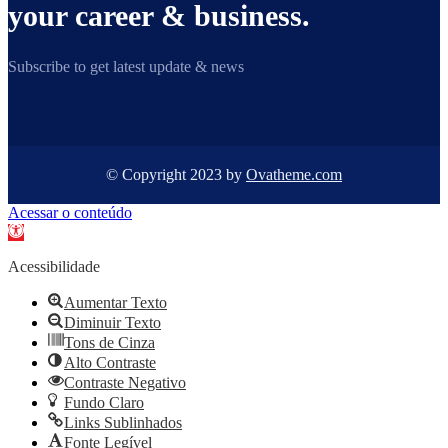
your career & business.
Subscribe to get latest update & news
© Copyright 2023 by
Ovatheme.com
Acessar o conteúdo
Abrir a barra de ferramentas
Acessibilidade
Aumentar Texto
Diminuir Texto
Tons de Cinza
Alto Contraste
Contraste Negativo
Fundo Claro
Links Sublinhados
Fonte Legível