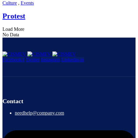
Culture
,
Events
Protest
Load More
No Data
Facebook-f
Twitter
Instagram
Linkedin-in
Contact
needhelp@company.com