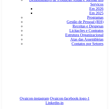
Serviços
Em 2026
Em 2025
Programas
Gestão de Pessoal (RH)
Receitas e Despesas
Licitações e Contratos
Estrutura Organizacional
Atas das Assembleias
Contatos por Setores
cismev@gmail.com
Rua Wilza Patrícia Martins, 188 • Jockey Clube • CEP
35792-345 • Curvelo, MG
Council
/
Government
/
Complaints
Ovaicon-instagram
Ovaicon-facebook-logo-1
Linkedin-in