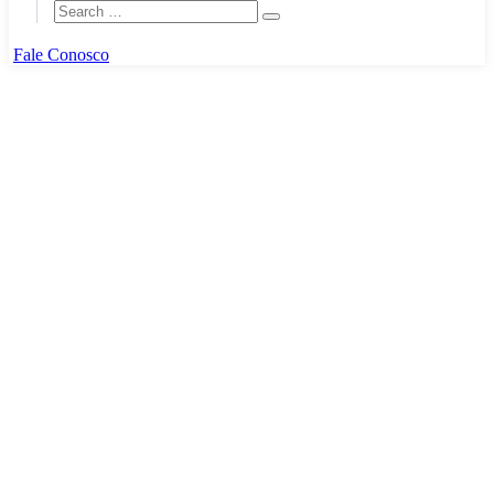
Fale Conosco
Home
Events
Events