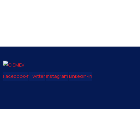
Facebook-f
Twitter
Instagram
Linkedin-in
Contact
needhelp@company.com