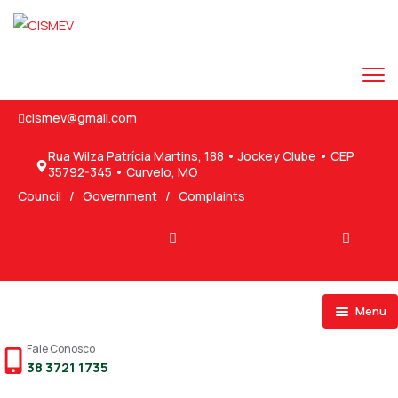
cismev@gmail.com
Rua Wilza Patrícia Martins, 188 • Jockey Clube • CEP
35792-345 • Curvelo, MG
Council
/
Government
/
Complaints
Ovaicon-instagram
Ovaicon-facebook-logo-1
Linkedin-in
Menu
Fale Conosco
38 3721 1735
Transparência