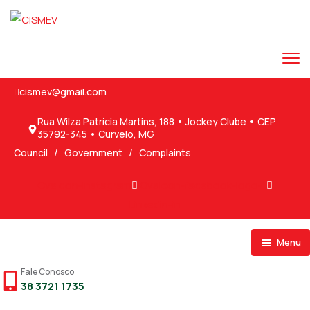
cismev@gmail.com
Rua Wilza Patrícia Martins, 188 • Jockey Clube • CEP
35792-345 • Curvelo, MG
Council
/
Government
/
Complaints
Ovaicon-instagram
Ovaicon-facebook-logo-1
Linkedin-in
Menu
Fale Conosco
38 3721 1735
Transparência