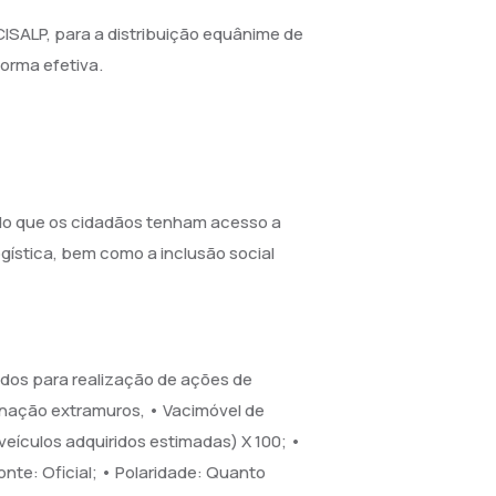
ISALP, para a distribuição equânime de
orma efetiva.
ndo que os cidadãos tenham acesso a
ogística, bem como a inclusão social
ridos para realização de ações de
cinação extramuros, • Vacimóvel de
eículos adquiridos estimadas) X 100; •
onte: Oficial; • Polaridade: Quanto