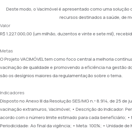
Deste modo, o Vacimóvel é apresentado como uma solução do 
recursos destinados a saúde, de m
Valor
R$ 1.227.000,00 (um milhão, duzentos e vinte e sete mil), recebi
Metas
O Projeto VACIMÓVEL tem como foco central a melhoria contínu
vacinação de qualidade e promovendo a eficiência na gestão dos 
são os desígnios maiores da regulamentação sobre o tema.
Indicadores
Disposto no Anexo III da Resolução SES/MG n.º 8.914, de 25 de j
vacinação extramuros, Vacimóvel; • Descrição do Indicador: Pe
acordo com o número limite estimado para cada beneficiário; • 
Periodicidade: Ao final da vigência; • Meta: 100%; • Unidade de 