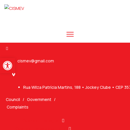
Abrir a barra de ferramentas
cismev@gmail.com
Rua Wilza Patrícia Martins, 188 • Jockey Clube • CEP 3
Council
/
Government
/
Complaints
Ovaicon-instagram
Ovaicon-facebook-logo-1