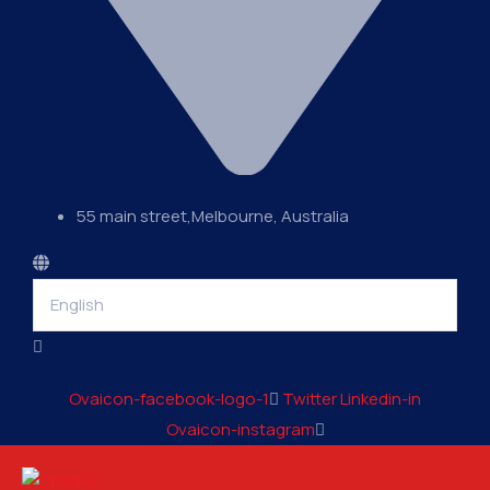
55 main street,Melbourne, Australia
Language
Ovaicon-facebook-logo-1
Twitter
Linkedin-in
Ovaicon-instagram