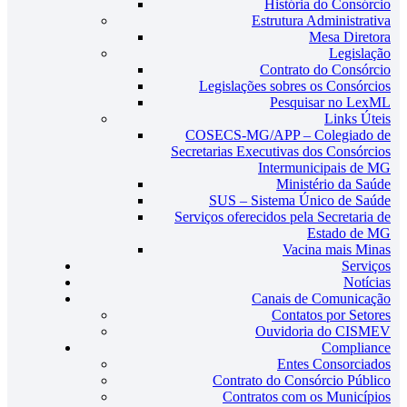
História do Consórcio
Estrutura Administrativa
Mesa Diretora
Legislação
Contrato do Consórcio
Legislações sobres os Consórcios
Pesquisar no LexML
Links Úteis
COSECS-MG/APP – Colegiado de
Secretarias Executivas dos Consórcios
Intermunicipais de MG
Ministério da Saúde
SUS – Sistema Único de Saúde
Serviços oferecidos pela Secretaria de
Estado de MG
Vacina mais Minas
Serviços
Notícias
Canais de Comunicação
Contatos por Setores
Ouvidoria do CISMEV
Compliance
Entes Consorciados
Contrato do Consórcio Público
Contratos com os Municípios