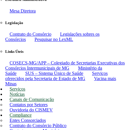
Mesa Diretora
Legislação
Contrato do Consórcio
Legislações sobres os
Consórcios
Pesquisar no LexML
Links Úteis
COSECS-MG/APP – Colegiado de Secretarias Executivas dos
Consórcios Intermunicipais de MG
Ministério da
Saúde
SUS – Sistema Único de Saúde
Serviços
oferecidos pela Secretaria de Estado de MG
Vacina mais
Minas
Serviços
Notícias
Canais de Comunicação
Contatos por Setores
Ouvidoria do CISMEV
Compliance
Entes Consorciados
Contrato do Consórcio Público