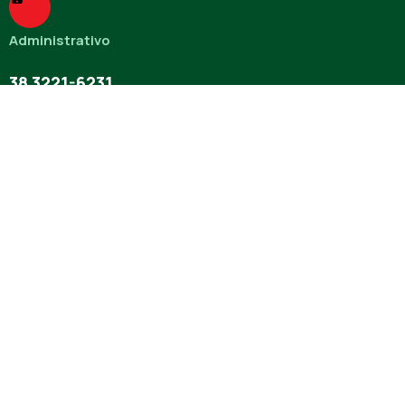
Administrativo
38 3221-6231
Ambulatório
38 3722-5167
Missão
O CISMEV tem como missão superintender a saúde na região
do Médio Rio das Velhas, promovendo a integração e a