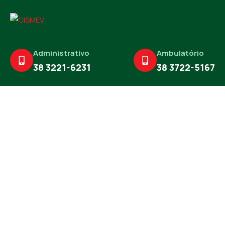
Administrativo
Ambulatório
38 3221-6231
38 3722-5167
Missão
O CISMEV tem como missão superintender a saúde na
região do Médio Rio das Velhas, promovendo a integração
e a colaboração entre os municípios consorciados em
busca de soluções efetivas para os desafios enfrentados