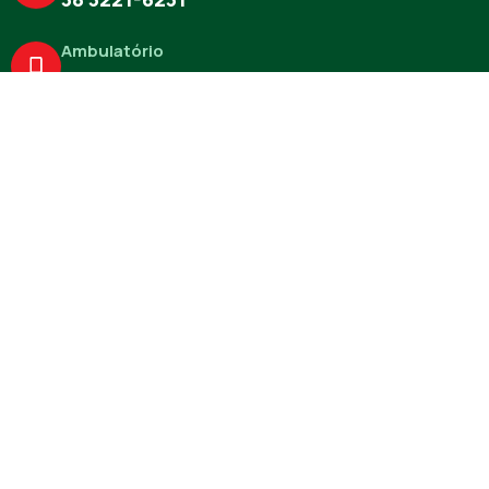
Ambulatório
38 3722-5167
Missão
O CISMEV tem como missão superintender a saúde na região
do Médio Rio das Velhas, promovendo a integração e a
colaboração entre os municípios consorciados em busca de
soluções efetivas para os desafios enfrentados pela
população.
Instagram
Facebook-f
Linkedin-in