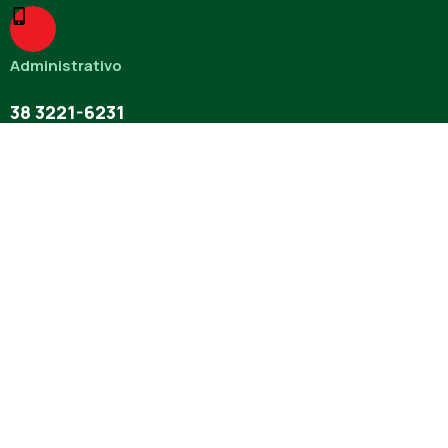
Administrativo
38 3221-6231
Ambulatório
38 3722-5167
Missão
O CISMEV tem como missão superintender a saúde na região