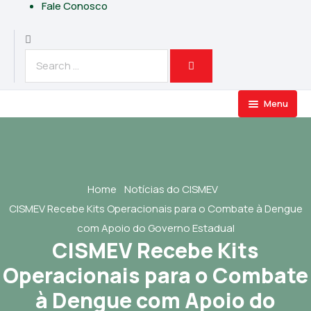
Fale Conosco
Menu
Transparência
O CISMEV
Licitações e Compras
Home
Notícias do CISMEV
Serviços
CISMEV Recebe Kits Operacionais para o Combate à Dengue
Sobre o CISMEV
Licitações e Contratos
com Apoio do Governo Estadual
Notícias
Extratos de Publicação
Palavra do Presidente
CISMEV Recebe Kits
Canais de Comunicação
História do Consórcio
Operacionais para o Combate
Processos Seletivos
Compliance
Contatos por Setores
à Dengue com Apoio do
Estrutura Administrativa
Processos Realizados e em Andamento
Ouvidoria do CISMEV
Entes Consorciados